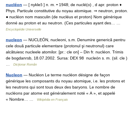
nucléon
— [ nykleɔ̃ ] n. m. • 1948; de nuclé(o) , d apr. proton ♦
Phys. Particule constitutive du noyau atomique. ⇒ neutron, proton.
● nucléon nom masculin (de nucléus et proton) Nom générique
donné au proton et au neutron. (Ces particules ayant des… …
Encyclopédie Universelle
nucleon
— NUCLEÓN, nucleoni, s.m. Denumire generică pentru
cele două particule elementare (protonul şi neutronul) care
alcătuiesc nucleele atomilor. [pr.: cle on] – Din fr. nucléon. Trimis
de bogdanrsb, 18.07.2002. Sursa: DEX 98 nucleón s. m. (sil. cle )
…
Dicționar Român
Nucleon
— Nucléon Le terme nucléon désigne de façon
générique les composants du noyau atomique, i.e. les protons et
les neutrons qui sont tous deux des baryons. Le nombre de
nucléons par atome est généralement noté « A », et appelé
« Nombre… …
Wikipédia en Français