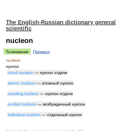
The English-Russian dictionary general
scientific
nucleon
Толкование
Перевод
nucleon
нуклон
recoil nucleon
— нуклон отдачи
atomic nucleon
— атомный нуклон
recoiling nucleon
— нуклон отдачи
excited nucleon
— возбужденный нуклон
individual nucleon
— отдельный нуклон