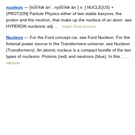
nucleon
— [no͞o′klē än΄, nyo͞o′klē än΄] n. [ NUCLE(US) +
(PROT)ON] Particle Physics either of two stable baryons, the
proton and the neutron, that make up the nucleus of an atom: see
HYPERON nucleonic adj …
English World dictionary
Nucleon
— For the Ford concept car, see Ford Nucleon. For the
fictional power source in the Transformers universe, see Nucleon
(Transformers). An atomic nucleus is a compact bundle of the two
types of nucleons: Protons (red) and neutrons (blue). In this… …
Wikipedia