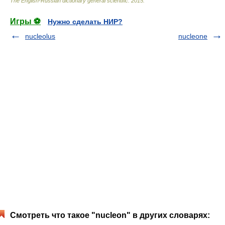
The English-Russian dictionary general scientific
.
2015
.
Игры ⚽
Нужно сделать НИР?
nucleolus
nucleone
Смотреть что такое "nucleon" в других словарях: