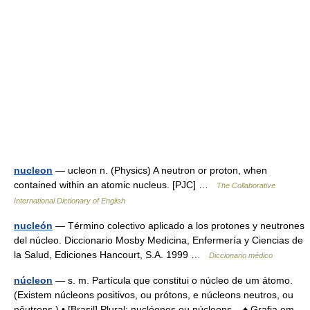
nucleon
— ucleon n. (Physics) A neutron or proton, when
contained within an atomic nucleus. [PJC] …
The Collaborative
International Dictionary of English
nucleón
— Término colectivo aplicado a los protones y neutrones
del núcleo. Diccionario Mosby Medicina, Enfermería y Ciencias de
la Salud, Ediciones Hancourt, S.A. 1999 …
Diccionario médico
núcleon
— s. m. Partícula que constitui o núcleo de um átomo.
(Existem núcleons positivos, ou prótons, e núcleons neutros, ou
nêutrons.) • [Brasil] Plural: nucléones ou núcleons. ♦ Grafia em