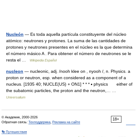
Nucleón
— Es toda aquella partícula constituyente del núcleo
atómico: neutrones y protones. La suma de las cantidades de
protones y neutrones presentes en el núcleo es la que determina
el número másico A . Para obtener el número de neutrones se le
resta el …
Wikipedia Español
nucleon
— nucleonic, adj. /nooh klee on , nyooh /, n. Physics. a
proton or neutron, esp. when considered as a component of a
nucleus. [1935 40; NUCLE(US) + ON1] * * * ▪ physics either of
the subatomic particles, the proton and the neutron,… …
Universalium
© Академик, 2000-2026
18+
Обратная связь:
Техподдержка
,
Реклама на сайте
👣 Путешествия